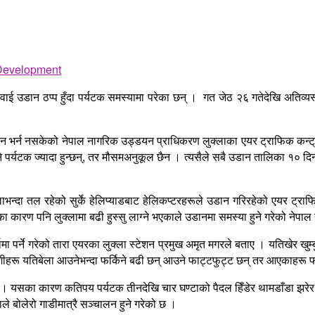
ाई उडान ठप्प हुँदा पर्यटक समस्यामा परेका छन् । गत जेठ २६ गतेदेखि अतिव्य
उडान भर्न नसकेको नेपाल नागरिक उड्डयन प्राधिकरण लुक्लाका एयर ट्राफिक कन्ट
पर्यटक ज्यादा हुन्छन्, तर मौसमअनुकूल छैन । त्यसैले सबै उडान तालिका १० दिनदे
्दा तल रहेको सुर्के हेलिप्याडबाट हेलिकप्टरहरूले उडान गरिरहेको एयर ट्राफिक
 कारण पनि लुक्लामा बढी हुस्सु लाग्ने भएकाले उडानमा समस्या हुने गरेको ने
्कामा पर्ने गरेको तारा एयरका लुक्ला स्टेशन प्रमुख अमृत मगरले बताए । यतिखेर खु
देशीहरू यतिबेला आउनेभन्दा फर्किने बढी छन् आउने फाट्टफुट्ट छन् तर आएकाहरू 
गर्छ । यसका कारण कतिपय पर्यटक तीनदेखि चार घण्टाको पैदल हिँडेर थामडाँडा झरेर त
बोलेरो गाडीमात्रै सञ्चालन हुने गरेको छ ।