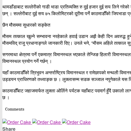
थामडाँडाबाट सल्लेरीको गाडी भाडा प्रतिव्यक्ति रु दुई हजार दुई सय लिने गरेक
छन् । सल्लेरीबाट दुई सय ७५ किलोमिटरको दूरीमा पर्ने काठमाडौँको जिपभाडा प्रत
छैन मौसममा सुधारको सङ्केत
मौसम तत्काल खुल्ने सम्भावना नरहेकाले हवाई उडान अझै केही दिन अवरुद्ध हु
मौसमविद् राजु प्रधानाङ्गले जानकारी दिए। उनले भने, “मौसम अहिले तत्काल सुधा
सगरमाथा क्षेत्रमा पर्ने एकमात्र विमानस्थल भएकाले तेन्जिङ हिलारी विमानस्थल
विमानस्थल प्रयोग गर्ने गर्छन् ।
यहाँ काठमाडौँको त्रिभुवन अन्तर्राष्ट्रिय विमानस्थल र रामेछापको मन्थली विमान
उड्डयन प्राधिरणको तथ्याङ्क छ । लुक्लासम्म सडक सञ्जाल नपुगेकाले यस विम
काठमाडौँबाट जहाजमार्फत लुक्ला ओर्लिने पर्यटक यहाँबाट पदमार्ग हुँदै उकालो लाग
छ ।
Comments
Share