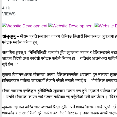
4.1k
VIEWS
सोलुखुम्बु –
मौसम प्रतिकूलताका कारण तेन्जिङ हिलारी विमानस्थल लुक्लामा हव
पर्यटक मर्कामा परेका हुन् ।
अत्यधिक हुस्सु र ‘भिजिबिलिटी’ कमजोर हुँदा लुक्लामा जहाज र हेलिकप्टरले 
आएका विदेशी तथा स्वदेशी पर्यटक फर्कने सिजन हो । यतिखेर आउनेभन्दा फर्किने 
कुरै छैन ।”
लुक्ला विमानस्थलमा मौसमका कारण हेलिकप्टरसमेत अवतरण हुन नसक्दा लुक्लाभन
हेलिकप्टरले पर्यटक काठमाडौँ लैजाने गरेको उनको भनाई छ । भौगोलिक बनावटका
मौसम सामान्य प्रतिकूल हुनेबित्तिकै लुक्लामा उडान ठप्प हुने भएकाले पर्यटक मर
। यद्यपि मौसमका कारण सबै उडान तालिका रद्द गर्नुपरेको उनी बताउँछन् । “वि
लुक्लाभन्दा तल करिब चार घण्टाको पैदल दूरीमा पर्ने थामडाँडासम्म गाडी पुग्ने 
थामडाँडाबाट सल्लेरीको दूरी करिब ७० किलोमिटर छ । उक्त सडक कच्ची भएकाले 