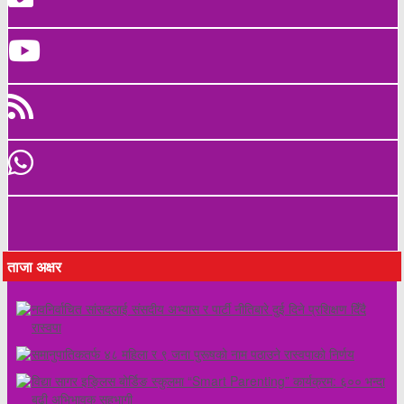
ताजा अक्षर
नवनिर्वाचित सांसदलाई संसदीय अभ्यास र पार्टी नीतिबारे दुई दिने प्रशिक्षण दिँदै
रास्वपा
समानुपातिकतर्फ ४८ महिला र ९ जना पुरूषको नाम पठाउने रास्वपाको निर्णय
विद्या सागर इङ्लिस बोर्डिङ स्कुलमा “Smart Parenting” कार्यक्रम: ६०० भन्दा
बढी अभिभावक सहभागी