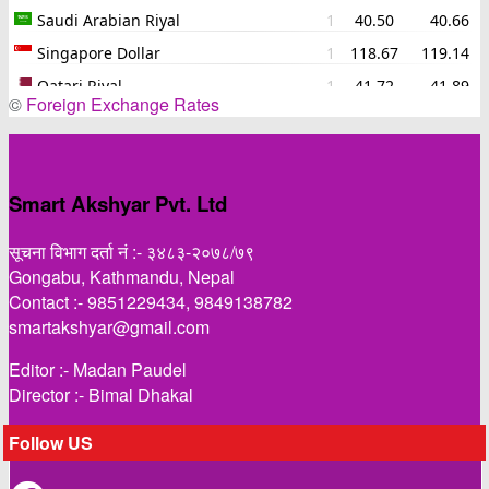
©
Foreign Exchange Rates
Smart Akshyar Pvt. Ltd
सूचना विभाग दर्ता नं :- ३४८३-२०७८/७९
Gongabu, Kathmandu, Nepal
Contact :- 9851229434, 9849138782
smartakshyar@gmail.com
Editor :- Madan Paudel
Director :- Bimal Dhakal
Follow US