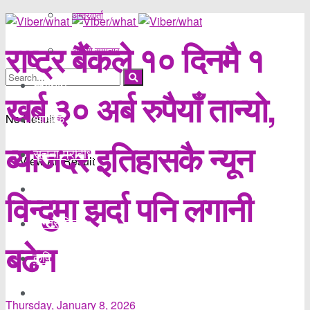
अन्तरवार्ता
राष्ट्र बैंकले १० दिनमै १
अडियो समाचार
स्थानीय
खर्ब ३० अर्ब रुपैयाँ तान्यो,
No Result
आर्थिक
ब्याजदर इतिहासकै न्यून
सूचना-प्रविधि
View All Result
खेलकुद
विन्दुमा झर्दा पनि लगानी
अन्तर्राष्ट्रिय
बढेन
कृषि
अन्य
Thursday, January 8, 2026