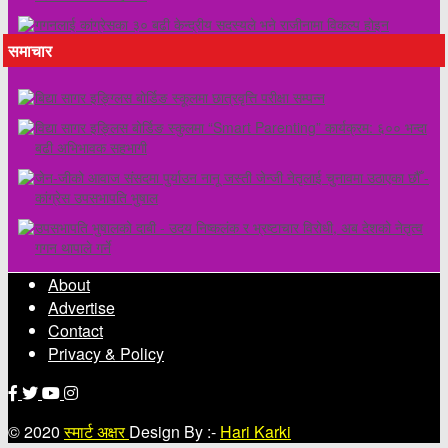
गगनलाई कांग्रेसका ३० बढी केन्द्रीय सदस्यले भने राजीनामा विकल्प होइन
समाचार
बिद्या सागर इङ्ग्लिस बोर्डिङ स्कूलमा छात्रवृत्ति परीक्षा सम्पन्न
विद्या सागर इङ्लिस बोर्डिङ स्कुलमा “Smart Parenting” कार्यक्रम: ६०० भन्दा
बढी अभिभावक सहभागी
जेन-जीको आवाज संसदमा पुर्याउन नानू जस्ती जेन्जी नेतृलाई चुनावमा उठाएका छौँ -
कांग्रेस उपसभापति भुषाल
उपसभापति भुषालको दाबी - उदय निष्कलंक र भ्रष्टाचार विरोधी, अब देशको नेतृत्व
गगन थापाले गर्ने
About
Advertise
Contact
Privacy & Policy
© 2020
स्मार्ट अक्षर
Design By :-
Hari Karki