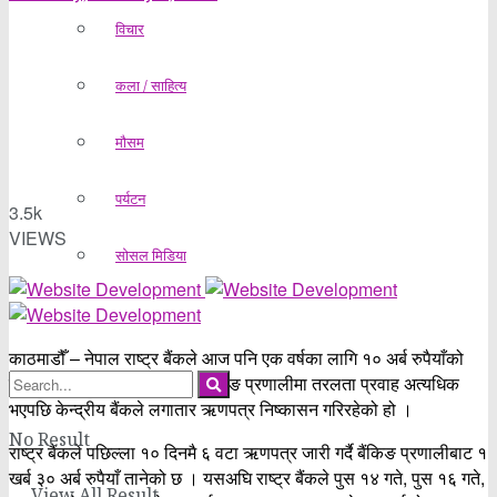
विचार
कला / साहित्य
मौसम
पर्यटन
3.5k
VIEWS
सोसल मिडिया
काठमाडौँ – नेपाल राष्ट्र बैंकले आज पनि एक वर्षका लागि १० अर्ब रुपैयाँको
ऋणपत्र निष्कासन गरेको छ । बैंकिङ प्रणालीमा तरलता प्रवाह अत्यधिक
भएपछि केन्द्रीय बैंकले लगातार ऋणपत्र निष्कासन गरिरहेको हो ।
No Result
राष्ट्र बैंकले पछिल्ला १० दिनमै ६ वटा ऋणपत्र जारी गर्दै बैंकिङ प्रणालीबाट १
खर्ब ३० अर्ब रुपैयाँ तानेको छ । यसअघि राष्ट्र बैंकले पुस १४ गते, पुस १६ गते,
View All Result