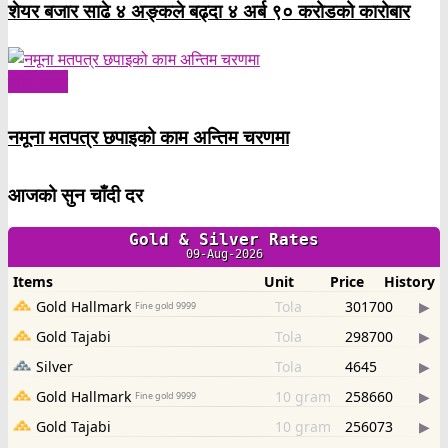
शेयर बजार साढे ४ अङ्कले बढ्दा ४ अर्ब ९० करोडको कारोबार
ताजा अक्षर
नमूना मतपत्र छपाइको काम अन्तिम चरणमा
आजको सुन चाँदी दर